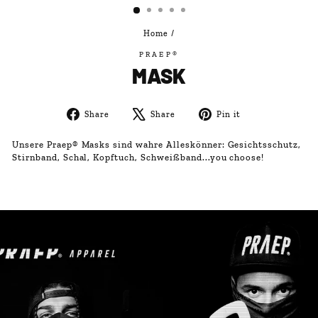
Home
/
PRAEP®
MASK
Share
Tweet
Pin
Share
Share
Pin it
on
on
on
Facebook
X
Pinterest
Unsere Praep® Masks sind wahre Alleskönner: Gesichtsschutz,
Stirnband, Schal, Kopftuch, Schweißband...you choose!