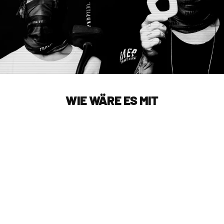
WIE WÄRE ES MIT
MASK
PRAEP®
€15,02