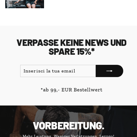
VERPASSE KEINE NEWS UND
SPARE 15%*
INSERISCI
ISCRIVITI
LA
TUA
EMAIL
*ab 99,- EUR Bestellwert
VORBEREITUNG.
Mehr Leistung. Weniger Verletzungen. Lezzgo!