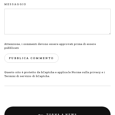
MESSAGGIO
Attenzione, i commenti devono essere approvati prima di essere
pubblicati
PUBBLICA COMMENTO
Questo sito è protetto da hCaptcha e applica le
Norme sulla privacy
e i
Termini di servizio
di hCaptcha.
TORNA A NEWS