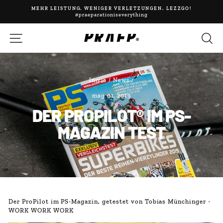
Vai
MEHR LEISTUNG. WENIGER VERLETZUNGEN. LEZZGO!
direttamente
#praeparationiseverything
Metti
ai
in
contenuti
NAVIGAZIONE DEL SITO
C
pausa
presentazione
Inizio
/
News
/
mag 01, 2019
DER PROPILOT® IM PS-
MAGAZIN TEST
Der ProPilot im PS-Magazin, getestet von Tobias Münchinger -
WORK WORK WORK