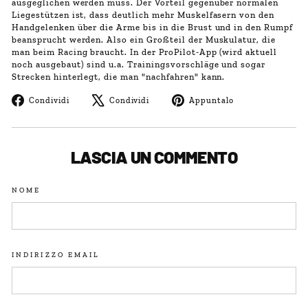
ausgeglichen werden muss. Der Vorteil gegenüber normalen
Liegestützen ist, dass deutlich mehr Muskelfasern von den
Handgelenken über die Arme bis in die Brust und in den Rumpf
beansprucht werden. Also ein Großteil der Muskulatur, die
man beim Racing braucht. In der ProPilot-App (wird aktuell
noch ausgebaut) sind u.a. Trainingsvorschläge und sogar
Strecken hinterlegt, die man "nachfahren" kann.
Condividi
Twitta
Aggiungi
Condividi
Condividi
Appuntalo
su
su
un
Facebook
X
pin
su
Pinterest
LASCIA UN COMMENTO
NOME
INDIRIZZO EMAIL