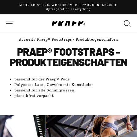
Passer
MEHR LEISTUNG. WENIGER VERLETZUNGEN. LEZZGO!
au
#praeparationiseverything
Diaporama
contenu
Pause
NAVIGATION
R
Accueil
/
Praep® Footstraps - Produkteigenschaften
PRAEP® FOOTSTRAPS -
PRODUKTEIGENSCHAFTEN
passend für die
Praep® Pods
Polyester-Latex Gewebe mit Kunstleder
passend für alle Schuhgrössen
plastikfrei verpackt