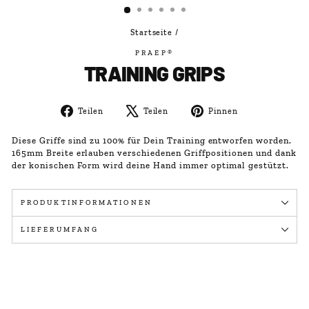
Startseite
/
PRAEP®
TRAINING GRIPS
Auf
Auf
Auf
Teilen
Teilen
Pinnen
Facebook
X
Pinterest
teilen
twittern
pinnen
Diese Griffe sind zu 100% für Dein Training entworfen worden.
165mm Breite erlauben verschiedenen Griffpositionen und dank
der konischen Form wird deine Hand immer optimal gestützt.
PRODUKTINFORMATIONEN
LIEFERUMFANG